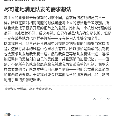
尽可能地满足队友的需求想法
每个人的背景过去玩游戏的习惯不同，喜欢玩的游戏的角度不一
样，所以在面对相同问题的时候可能每个人的想法也千差万别。所
以也就造成了很多开荒的细节上的差距，比如某一个机制A处理的就
很好，B处理就不好，反之亦然。自己在某些地方确实是长板，但是
一定在某些地方也同样是短板——没有任何人能够全知全能。
例如我自己，我自己开荒过程中习惯是能把所有的问题细节掌握清
楚，这样打副本的过程中心里才会有底。所以哪怕是简单的机制我
也会要求队友给我重复一遍，然后我自己再给队友复述一遍，这样
能把整体的思路刻在自己的思维里，并且逐渐的加强记忆。——但
是，不是所有的队友都愿意给我然后我再复述简单的机制，偶尔这
样去要求也会让队友觉得我自己是个脑瘫——他们会觉得这么简单
的东西没必要说。于是我可能会找其他队伍的朋友去问。尽可能的
利用手里的资源吧反正。
宝剑锋从磨砺出，梅花香自苦寒来。
0