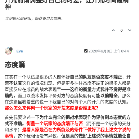
开荒前请调整好自己的时差，让开荒时间最精
神
宝剑锋从磨砺出，梅花香自苦寒来。
0
Eve
2020年6月8日 上午6:44
态度篇
其实在一个队伍里很多的人都怀疑
自己的队友是否态度不端正
，
开
荒不认真
这样的情况出现，但是更多往往态度不端正的很多人都是
直接反应在成员的战术表现里——
这样的衡量方式我并不觉得是准
确的
，而且以战术发挥评价对方的态度极度有可能
以偏概全
。那么
在这篇里我着重的说一下我自己的对每个人的开荒的态度的认知。
那么怎么来评判一个玩家的开荒态度是否端正呢？
首先我要论述一下
为什么完全的把战术表现作为评价副本态度的方
式不准确
。
衡量一个玩家的态度端正与否
（而不是一个玩家的天分
和水平）
是看人家是否在力所能及的条件下做好了我上述文字说的
事情
，这个我相信没有异议。
但是真的做好上述说的事情就能让自