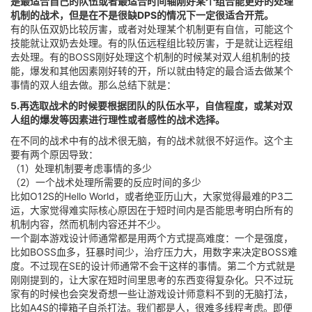
是最适合自己的队伍或者最适合时间轴刚好某个组合能更好的处理
机制的战术，但是在不是很缺DPS的情况下一定很适合开荒。
有的队伍双奶比较厉害，或者对处理某个机制更有自信，可能这个
技能就让双奶去处理。有的队伍远程组比较厉害，于是就让远程组
去处理。有的BOSS刚好处理这个机制的时候某对双人组机制的技
能，爆发和其他因素刚好转的开，所以就由特定的最合适去做某个
事情的双人组去做。那么总结下就是：
5.再选取战术的时候要根据团队的队伍水平，自信程度，或某对双
人组的爆发等因素进行理性或者感性的战术选择。
在不同的战术中有的战术很无脑，有的战术就很不好运作。这个主
要有两个原因导致：
（1）处理机制要考虑事情的多少
（2）一个战术处理所需要的反应时间的多少
比如O12S的Hello World，或者绝亚历山大，大家觉得最难的P3二
运，大家觉得难实际核心原因在于短时间内是否能思考明白所有的
机制内容，然而机制内容还并不少。
一个副本游戏设计师通常都是用两个方式提高难度：一个是强度，
比如BOSS血多，狂暴时间少，治疗压力大，用数字来决定BOSS难
度。不过现在SE的设计师通常不会干这样的事情。第二个方式就是
刚刚提到的，让大家在短时间里思考的东西变得复杂化。只不过玩
家有的时候也会突发奇想一些让游戏设计师意料不到的无脑打法，
比如A4S的撞箱子自杀打法。我们都是人，很难多线程考虑。即便