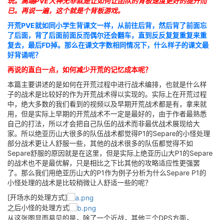
玩。高端PVE大神无非就是让如何让团队的背板速度更好的提升而
已。再说一遍，这个就是个背板游戏。
开荒PVE就如同小学生背课文一样，从前往后背，然后背了前面忘
了后面，背了后面前面反而偶尔还会翻车，直到反反复复重复来重
复去，最后FD掉。那么在课文字数相同情况下，什么样子的课文最
好背诵呢？
再说的直白一点，如何减少开荒的记忆成本呢？
本篇主要讲述的是如何在开荒过程中进行战术编排，也就是什么样
子的战术是比较好的作为开荒战术得以实现的。实际上在开荒过程
中，绝大多数的我们看到的视频以及早期开荒战术都是有，拿来就
用，但是实际上早期的开荒战术不一定是最好的，由于作者最熟悉
自己的打法，所以才会把自己队伍的战术而非最优战术展现给大
家。所以绝亚历山大很多的队伍战术都觉得P1的Separe的小怪处理
部分战术更让人舒服一些，其他的战术很多的队伍都觉得不如
Separe舒服的原因就是在这里，但是实际上绝亚历山大P1的Separe
的战术也不是最优解，只是相比之下比其他的攻略适应性更强罢
了。那么我们用绝亚历山大的P1作为例子分析为什么Separe P1的
小怪处理的战术是比较稍微让人舒适一些的呢？
[开场水的处理方式]
之后小怪的处理方式
从这张图显而易见的是，除了一个近战，其他三个DPS方面，