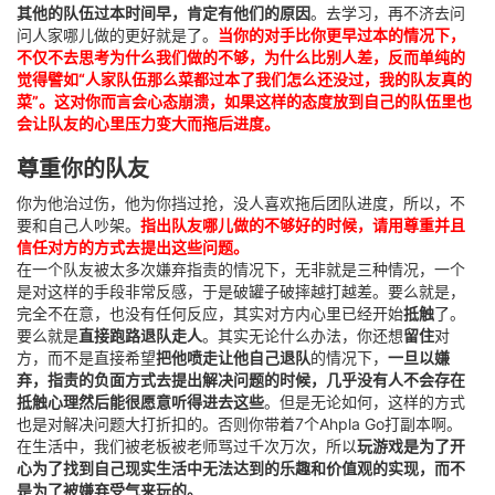
其他的队伍过本时间早，肯定有他们的原因
。去学习，再不济去问
问人家哪儿做的更好就是了。
当你的对手比你更早过本的情况下，
不仅不去思考为什么我们做的不够，为什么比别人差，反而单纯的
觉得譬如“人家队伍那么菜都过本了我们怎么还没过，我的队友真的
菜”。这对你而言会心态崩溃，如果这样的态度放到自己的队伍里也
会让队友的心里压力变大而拖后进度。
尊重你的队友
你为他治过伤，他为你挡过抢，没人喜欢拖后团队进度，所以，不
要和自己人吵架。
指出队友哪儿做的不够好的时候，请用尊重并且
信任对方的方式去提出这些问题。
在一个队友被太多次嫌弃指责的情况下，无非就是三种情况，一个
是对这样的手段非常反感，于是破罐子破摔越打越差。要么就是，
完全不在意，也没有任何反应，其实对方内心里已经开始
抵触
了。
要么就是
直接跑路退队走人
。其实无论什么办法，你还想
留住
对
方，而不是直接希望
把他喷走让他自己退队
的情况下，
一旦以嫌
弃，指责的负面方式去提出解决问题的时候，几乎没有人不会存在
抵触心理然后能很愿意听得进去这些
。但是无论如何，这样的方式
也是对解决问题大打折扣的。否则你带着7个Ahpla Go打副本啊。
在生活中，我们被老板被老师骂过千次万次，所以
玩游戏是为了开
心为了找到自己现实生活中无法达到的乐趣和价值观的实现，而不
是为了被嫌弃受气来玩的。