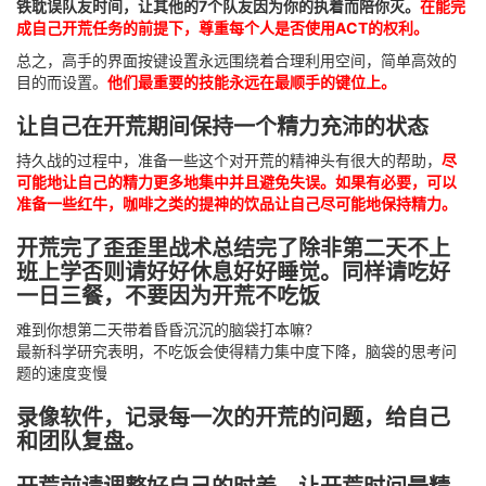
铁耽误队友时间，让其他的7个队友因为你的执着而陪你灭。
在能完
成自己开荒任务的前提下，尊重每个人是否使用ACT的权利。
总之，高手的界面按键设置永远围绕着合理利用空间，简单高效的
目的而设置。
他们最重要的技能永远在最顺手的键位上。
让自己在开荒期间保持一个精力充沛的状态
持久战的过程中，准备一些这个对开荒的精神头有很大的帮助，
尽
可能地让自己的精力更多地集中并且避免失误。如果有必要，可以
准备一些红牛，咖啡之类的提神的饮品让自己尽可能地保持精力。
开荒完了歪歪里战术总结完了除非第二天不上
班上学否则请好好休息好好睡觉。同样请吃好
一日三餐，不要因为开荒不吃饭
难到你想第二天带着昏昏沉沉的脑袋打本嘛?
最新科学研究表明，不吃饭会使得精力集中度下降，脑袋的思考问
题的速度变慢
录像软件，记录每一次的开荒的问题，给自己
和团队复盘。