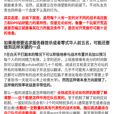
是能者多劳。当然，这是建立在你渴望胜利的前提下。不对队友负
责也同样是一个态度不认真的行为。
其实态度，总结下就是，虽然每个人有一定的对不同的战术适应能
力和DPS钻研能力的差异性，但是无论如何，衡量一个玩家开荒态
度是否端正就是看其在力所能及条件下，是否对开荒做尽可能十足
的准备。
如果是想要追求服务器首杀或者零式华人前五名，可能还要
做到这样关键的一点
7.在白天不打副本的情况下可以积极地参与战术布置并且加以预习
每个人的时间精力有限，上学的还好，上班族很难有充分的时间做
到可以提前看yotube的好几十个视频，阅读日文和英文官方论坛的
所有的攻略和讨论帖子并且加以翻译，几乎不可能有人做到这些了
还都可以把所有的战术完全的记在脑子里消化吸收(否则不需要上学
了拿到书一天就可以考上哈佛大学)。
然而这样做本身方向就错了，
这样做的效率收益是非常低的。
那么一般的进度队是怎样做的呢？
全体成员无论如何把机制要了解
清楚——这个能是怎样作用在队伍里的。
至于机制了解了如何应对
机制，一般好的队伍会有1-2个时间特别多的人(通常是学生或者自由
职业者)
去翻阅一定数量的具有代表性的战术攻略，随后挑选最适合
自己队伍的攻略选择
，并且用word文档加以编辑，甚至用到图片解