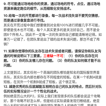
9. 尽可能通过场地给你的资源，通过场地的符号，点位，通过场地
资源来确定跑位的细节，从而细致化安排战术。
10.给每一次的开荒都进行录像，每一次战术找失误不要凭空猜想，
而是通过录像复盘进行寻找。
其实在开荒过程中我们想要做到对全局100%进行把握几乎不可能，
即便是伐木也不可能，每个人其实更多的是关注好自己，而不是全
团8个所有人。因此不一定每一次的失误你自己都能清晰地记得。如
果万一记错了，在团队里说出了错的战术失误问题，那岂不成了甩
锅？
11. 如果你觉得你的队友存在战术失误或者问题，请保证你和队友沟
通的时候说明以下三要素，
三者缺一不可
：（1）你的队伍存在问
题。（2）你的队友哪儿存在问题。（3）你的队友如何做才能不出
问题。
上文提到过，其实任何一个高端的团队哪怕是知名的国际服世界首
杀队，其实队伍内部也都存在不同程度的短板。在某一个机制A就是
短板，在另外一个机制B就成了短板，这个很正常。
12. 越是优秀的队伍就越能互相明白自己的队友的特点，然后针对队
伍的实际情况设计一个个性化的战术。
例如绝亚历山大的P2，实际上我们发现很多的队伍都会说这个攻略
好，那个攻略不好怎么样，但是经过实际调查发现归根结底，绝亚
历山大的P2的战术实际上很吃团队里每个人的操作习惯，思维方