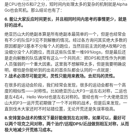
是CPU也分i5和i7之分，短时间内处理太多的复杂的机制就是Alpha
Go也会死机。那么结论也有了：
6. 能让大家反应时间更长，并且相同时间内思考的事情更少，就是
好的战术。
绝亚历山大的绝副本算是所有绝副本最简单的一个，但是也经常会
有不少的队伍P3见不到解散的情况。经过各方询问其实绝大多数的
原因都是P2基本不分每个人的跑位，当然目前主流的绝A攻略P2也
没细分没个人的跑位，而且这些队伍里一堆99%logs，但是最后还
是走向解散的队伍通常有这么一个共同点：把DPS和灵性作为判断
人员强弱的一个重大因素。这里我不想解释太多，但是我要明确说
明，哪怕是你能听到的出名的首杀队都会认同的一点就是：
7. 战术必须尽可能定死，灵性只能用来救场。去尼玛的灵性。
在很多的运动会阶段，我们经常会发现，很多的运动会都有一个高
度的相似性——对称性。比如绝亚历山大P3一运左右对称，二运也
是左4右4，Hello World也是左右对称的。曾经也有一个大佬绝亚历
山大的P3一运开荒初期做了一个不对称的战术，但是后来发现，一
直到伐木大家还时不时站错位置，无论开荒还是失误率极高。
8.安排复杂战术的情况下最好能做到左右对称，如果可以，最好可
以两个坦克之间对称，两个治疗/远程DPS/近战做到相互对称，从而
极大地减少开荒练习成本。