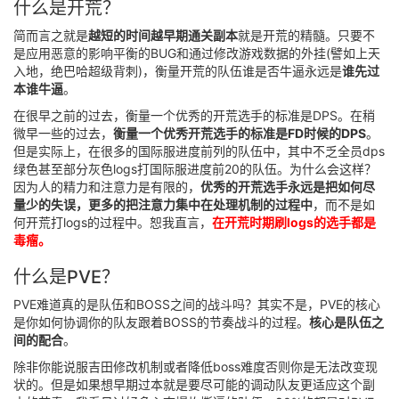
什么是开荒？
简而言之就是
越短的时间越早期通关副本
就是开荒的精髓。只要不
是应用恶意的影响平衡的BUG和通过修改游戏数据的外挂(譬如上天
入地，绝巴哈超级背刺)，衡量开荒的队伍谁是否牛逼永远是
谁先过
本谁牛逼
。
在很早之前的过去，衡量一个优秀的开荒选手的标准是DPS。在稍
微早一些的过去，
衡量一个优秀开荒选手的标准是FD时候的DPS
。
但是实际上，在很多的国际服进度前列的队伍中，其中不乏全员dps
绿色甚至部分灰色logs打国际服进度前20的队伍。为什么会这样？
因为人的精力和注意力是有限的，
优秀的开荒选手永远是把如何尽
量少的失误，更多的把注意力集中在处理机制的过程中
，而不是如
何开荒打logs的过程中。恕我直言，
在开荒时期刷logs的选手都是
毒瘤。
什么是PVE？
PVE难道真的是队伍和BOSS之间的战斗吗？其实不是，PVE的核心
是你如何协调你的队友跟着BOSS的节奏战斗的过程。
核心是队伍之
间的配合
。
除非你能说服吉田修改机制或者降低boss难度否则你是无法改变现
状的。但是如果想早期过本就是要尽可能的调动队友更适应这个副