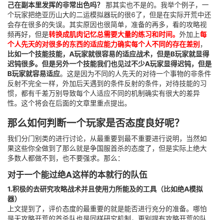
己在副本里发挥的非常出色吗？
那其实也不是的。我举个例子，一
个玩家把绝亚历山大的二运模拟器玩的很6了，但是在实际开荒中还
会存在很多的失误。其实原因也很简单，准备的再多，看的攻略视
频再好，但是
转换成肌肉记忆总需要大量的练习和时间。
外加上
每
个人先天的对很多的东西的适应能力确实每个人不同的存在差别
，
比如一个技能技能，A玩家就很容易的适应战术，但是B玩家就显得
迟钝很多。但是另外一个技能我们也见过不少A玩家显得迟钝，但是
B玩家就容易适应
。这是因为不同的人先天的对待一个事物的非条件
反射不完全一样，外加后天遇到的条件反射的条件，对待技能的习
惯，都有千差万别导致每个人适应不同的机制确实有很大的差异
性。这个将会在后面的文章里重点提出。
那么如何判断一个玩家是否态度良好呢？
我们分门别类的进行讨论，从最重要到最不重要进行说明，当然如
果这些你全做到了那么就是争国服首杀的态度了，但是实际上绝大
多数人都做不到，也不要强求。那么：
对于一个能过绝A这样的本就行的队伍
1.积极的去研究攻略战术并且使用力所能及的工具（比如绝A模拟
器）
上文提到了，评价态度的最重要的就是能否进行充分的准备。哪怕
是无攻略开荒的首杀队也是同样研究机制，更别提有攻略开荒的队