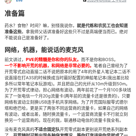
Eve
2020年6月8日 上午6:28
准备篇
药水？食物？时间？嘛，别怪我说你，
就是代练和农民工也会知道
准备这些
。拿我师父话讲准备好这些只不过是高端便当而已。绝对
不能说自己是准备好了。
网络，机器，能说话的麦克风
前文讲过，
PVE的精髓是你和你的队友。
而不是你和BOSS。
一个不影响开荒的机器，和网络是非常必要的。
笔者自己曾经为了
开荒零式启动直接二话不说把原本的用了4年的外星人笔记本二话不
说直接在打A3S的时候换成当时最好配置的神船笔记本(我出差比较
多所以常年笔记本玩游戏)。并且把自己的光纤从10m升级到50m。
为了开荒零式律动，担心网络有波动，两年前花了一个月100多块钱
买了一张电信一个月20g流量卡(两年前的流量卡还是很贵的)，只要
网络有波动立刻换USB连手机共享网络。为了开荒国际服零式德尔
塔和绝巴哈，更是买了两张不同运营商的流量卡，如果自己的网络
有波动，或者出差，随时换流量卡，一个运营商流量卡不行就立刻
换另一个运营商的。现在的我，联通移动电信的流量卡我全有。
没有麦克风真的
不适合固定队
开荒零式副本更别说开荒绝系列副本
了。
开荒随时可能出现各种突发情况，等你打字讲完你早就成了一