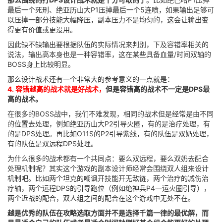
最后一个死刑、绝亚历山大P1压掉最后一个5连喷，如果输出足够可
以压掉一部分技能大幅降压，副本压力不是均匀的，这会让输出变
得更有价值或更没用。
因此缺不缺输出要根据队伍的实际情况来判别，下及容错率相关的
说法，输出高本身也是一种容错率，这在某些具备血量/时间双轴的
BOSS身上比较明显。
那么设计战术还有一个非常大的参考意义的一点就是：
4. 容错越高的战术就是好战术，
但是容错高的战术不一定是DPS最
高的战术。
在很多的BOSS战中，我们不难发现，相同的战术但是经常是由不同
的位置去处理，例如绝亚历山大P2引导火圈，有的是治疗处理，有
的是DPS处理。再比如O11S的P2引导紫线，有的队伍是双奶处理，
有的队伍是双远程DPS处理。
为什么很多的战术都有一个共同点：要么双远程，要么双奶去配合
处理机制呢？其实这个游戏的副本设计师经常会围绕双人组来设计
机制吧。比如两个坦克的嘲讽开技能开无敌链，两个治疗的减伤治
疗轴，两个远程DPS的引导跑位（例如绝神兵P4一运火圈引导），
两个近战的配合，双人组之间的配合在这个游戏中无处不在。
越是优秀的队伍在攻略选取方面并不是选择千篇一律的最优解，而