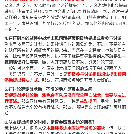
这么几种反应，要么就YY很早之前就集合了，要么游戏中也会提前
进组，或者固定队QQ群里也会讲明我已经就位随时上线，通常来说
这样的玩家都是有极大的欲望挑战副本的，自然态度就端正了。如
果一个玩家总迟到，甚至超过20分钟的话，那么他的内心想法可见
一斑了。
4.在打副本的过程中战术出现问题是否积极地提出或者参与讨论
副本里按照原定计划，结果抄错作业的现象难免，不过并不是所有
的队伍所有的人都能大胆的提出来。当然在一定程度上也和队伍有
关，比如团长团队太强势，执行不了就是菜
导致有的人不敢提出一
直用错误打法等等
。嘛，抛开奇葩队伍不说，继续讨论正题。
一般针对这个而言，在原定战术出现问题的情况下会出现两类人，
一类是语音一言不发，另外一类是
积极参与讨论提出想法提出疑问
然后提出解决方式。
那么，可想而知哪种是开荒态度好的。
5.在讨论确定战术后，不懂的地方是否主动去问
即便是战术讨论后，难免会有队员没有完全明白战术，需要队友进
行复述。
那么同样会有两种队员，一种是
主动提问
，另外一种是一
言不发然后完全没有执行战术。那么，哪种是态度好的呢？可想而
知。
6.队友提出问题的时候，是否会愿意主动的回答？
我上述说过，很多人说
木桶装多少水取决于最短的那块
，但一块长
木板仍然可以用自己长的那部分去堵短板的缺口。这个世界上始终