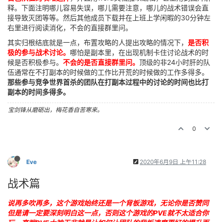
释。下面注明哪儿容易失误，哪儿需要注意，哪儿的战术错误会直
接导致灭团等等。然后其他成员下载并在上班上学闲暇的30分钟左
右里进行阅读消化，不会的直接群里问。
其实归根结底就是一点，布置攻略的人提出攻略的情况下，
是否积
极的参与战术讨论。
哪怕是副本里，在出现机制卡住讨论战术的时
候是否积极参与。
不会的是否直接群里问。
顶级的非24小时肝的队
伍通常在不打副本的时候做的工作比开荒的时候做的工作多得多。
那些参与竞争世界首杀的团队在打副本过程中的讨论的时间也比打
副本的时间多得多。
宝剑锋从磨砺出，梅花香自苦寒来。
0
Eve
2020年6月9日 上午11:28
战术篇
说再多吹再多，这个游戏始终还是一个背板游戏，无论你是否赞同
但是请一定要深刻明白这一点，否则这个游戏的PVE就不太适合你