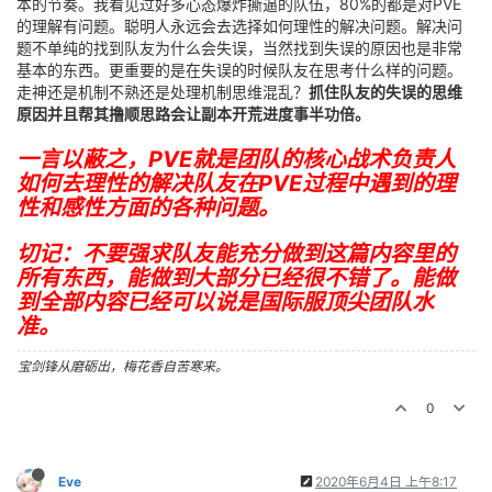
本的节奏。我看见过好多心态爆炸撕逼的队伍，80%的都是对PVE
的理解有问题。聪明人永远会去选择如何理性的解决问题。解决问
题不单纯的找到队友为什么会失误，当然找到失误的原因也是非常
基本的东西。更重要的是在失误的时候队友在思考什么样的问题。
走神还是机制不熟还是处理机制思维混乱？
抓住队友的失误的思维
原因并且帮其撸顺思路会让副本开荒进度事半功倍。
一言以蔽之，PVE就是团队的核心战术负责人
如何去理性的解决队友在PVE过程中遇到的理
性和感性方面的各种问题。
切记：不要强求队友能充分做到这篇内容里的
所有东西，能做到大部分已经很不错了。能做
到全部内容已经可以说是国际服顶尖团队水
准。
宝剑锋从磨砺出，梅花香自苦寒来。
0
Eve
2020年6月4日 上午8:17