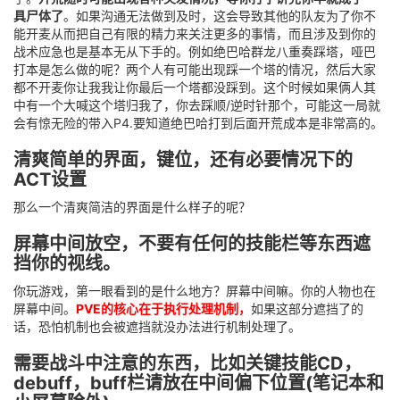
具尸体了
。如果沟通无法做到及时，这会导致其他的队友为了你不
能开麦从而把自己有限的精力来关注更多的事情，而且涉及到你的
战术应急也是基本无从下手的。例如绝巴哈群龙八重奏踩塔，哑巴
打本是怎么做的呢？两个人有可能出现踩一个塔的情况，然后大家
都不开麦你让我我让你最后一个塔都没踩到。这个时候如果俩人其
中有一个大喊这个塔归我了，你去踩顺/逆时针那个，可能这一局就
会有惊无险的带入P4.要知道绝巴哈打到后面开荒成本是非常高的。
清爽简单的界面，键位，还有必要情况下的
ACT设置
那么一个清爽简洁的界面是什么样子的呢？
屏幕中间放空，不要有任何的技能栏等东西遮
挡你的视线。
你玩游戏，第一眼看到的是什么地方？屏幕中间嘛。你的人物也在
屏幕中间。
PVE的核心在于执行处理机制，
如果这部分遮挡了的
话，恐怕机制也会被遮挡就没办法进行机制处理了。
需要战斗中注意的东西，比如关键技能CD，
debuff，buff栏请放在中间偏下位置(笔记本和