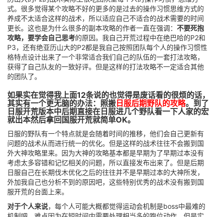
式。很多觉得某个攻略不好的更多的是过去的操作习惯思维方式的
养成不太适合这样的战术，所以适应自己不适合的战术需要的时间
更长。这也是为什么很多的副本攻略的作者一直在强调：
不要死抱
攻略，要学会自己思考
的原因。我自己开荒过程中在绝巴哈的P2和
P3，还有绝亚历山大的P2都是我自己按照团队每个人的操作习惯性
格特点设计出来了一个非常适合我们自己的队伍的一套打法攻略，
获得了自己队友的一致好评。但是这样的打法攻略不一定适合其他
的团队了。
如果实在觉得我上面12条说的也觉得是废话看的很烦的话，
其实有一个更无脑的办法：照搬
日服后期野队的攻略
。到了
日服开荒版本中后期直接在日服进几个野队看一下人家的宏
就出本然后拿回国服开荒就简单OK。
日服的野队有一个特点就是会随着时间的推移，他们会自己更新有
问题的战术从而进行统一的优化。但是这样的战术往往不会搬到国
外大神攻略里来。因为大神的攻略基本都是早期为了早期过本没有
考虑太多容错和记忆相关的问题，所以直接发布出来了。但是后期
日服自己在长期伐木优化之后的往往并不是早期过本的大神所发，
外加我自己也分析不到的原因吧，这些特别优秀的战术没有搬到国
服开荒的台面上来。
对于个人来说
，每个人可能大概都觉得运动会机制是boss中最难的
机制吧，难点因为在短时间内需要处理相当多的跑位动作，但是实