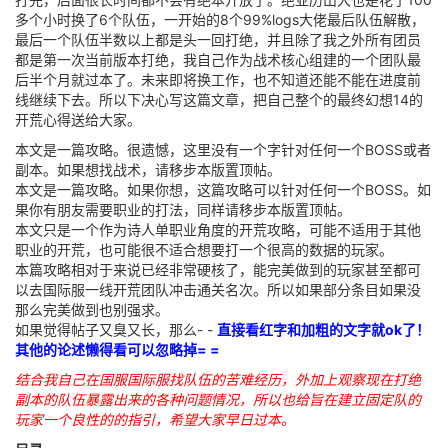
多个小时换了6个队伍，一开始的8个99%logs大佬最后队伍解散，
最后一个队伍半数以上都是头一回打绝，并且除了我之外所有团员
都是第一次当前版本打绝，我自己作为战术核心组建的一个团队最
后半个月就过本了。未来即将换工作，也不知道还能不能在进度前
线继续下去。所以下决心写这篇文章，把自己整个的最终幻想14的
开荒心得送给大家。
本文是一篇攻略。很遗憾，这里没有一个字针对任何一个BOSS或者
副本。如果想找战术，请移步本版置顶帖。
本文是一篇攻略。如果你想，这篇攻略可以针对任何一个BOSS。如
果你有朋友需要职业的打法，同样请移步本版置顶帖。
本文只是一个作为诗人单职业角度的开荒攻略，可能不适用于其他
职业的开荒，也可能很不适合想要打一个很高的数据的玩家。
本篇攻略相对于来说已经非常硬核了，能完美做到的玩家甚至都可
以去国际服一线开荒团队冲击通关名次。所以如果部分条目如果没
那么完美做到也别强求。
如果觉得帖子又臭又长，那么- -
直接看红字和加粗的文字就ok了！
其他的论述懒得看可以忽略掉= =
结合我自己在国服国际服找队伍的苦难经历，外加上观察现在打绝
副本的队伍暴露出来的各种问题情况，所以也给旨在建立固定队的
玩家一个良性的的指引，希望大家早日过本。