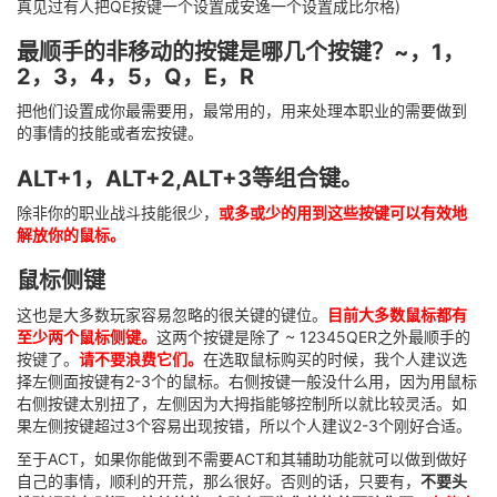
真见过有人把QE按键一个设置成安逸一个设置成比尔格)
最顺手的非移动的按键是哪几个按键？~，1，
2，3，4，5，Q，E，R
把他们设置成你最需要用，最常用的，用来处理本职业的需要做到
的事情的技能或者宏按键。
ALT+1，ALT+2,ALT+3等组合键。
除非你的职业战斗技能很少，
或多或少的用到这些按键可以有效地
解放你的鼠标。
鼠标侧键
这也是大多数玩家容易忽略的很关键的键位。
目前大多数鼠标都有
至少两个鼠标侧键。
这两个按键是除了 ~ 12345QER之外最顺手的
按键了。
请不要浪费它们。
在选取鼠标购买的时候，我个人建议选
择左侧面按键有2-3个的鼠标。右侧按键一般没什么用，因为用鼠标
右侧按键太别扭了，左侧因为大拇指能够控制所以就比较灵活。如
果左侧按键超过3个容易出现按错，所以个人建议2-3个刚好合适。
至于ACT，如果你能做到不需要ACT和其辅助功能就可以做到做好
自己的事情，顺利的开荒，那么很好。否则的话，只要有，
不要头