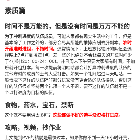
素质篇
时间不是万能的，但是没有时间是万万不能的
为了冲刺进度的队伍成员
，可能人家都有现实生活中的工作，但是
基本除了工作之外的，部分会尽其所能的推掉应酬去肝副本。
准时
开组准时进组，不拖时间。
通常情况下，上班族比较肝的队伍会选
择晚上7点打到凌晨1点。差一些的也绝对不会让每天的开荒时间少
于4小时(20：00-24：00)。并且周末下午只要大家都有时间，不加
班就开组打本。每一次提前将明咕咕都会让打算冲刺进度的队伍的
其他守时的成员的士气大受打击。如果一个礼拜超过两天咕咕，一
般情况下这样的队伍除非部分玩家没有更合适的队伍换队，否则这
样的队伍很难坚持两个礼拜一个人不退，要不这样的队伍就不是一
个以打进度为目标的队伍。
食物，药水，宝石，禁断
这个就不要用讲太多吧？
这些都做不好的选手没资格打进度。
攻略，视频，抄作业
上文提到PVE的精髓是最快过本，如果你做不到一天16小时开荒，