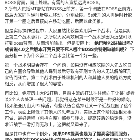
BOSS背面，同上处理。有雷的人直接远离BOSS。
2.所有人包括MT都站在BOSS正前方，第一个圈放在BOSS正前方，
然后大家同时逆时针朝左移动，分别放圈。5s死刑的人再逆时针躲
开第一个圈之后直接向右移动吃圈，后面以此类推。
但是实际操作过程中，大家虽然比较喜欢用第一个战术，但是实际
上第二个战术更好。之所以大家喜欢用第一个战术是因为近战可以
打到boss背面，从而增加输出。但是实际上：
绝巴哈P2缺输出吗？
或者说4.0之后版本开荒只要不死人哪个BOSS会特别缺输出呢？
下
面分析一下为什么第二个战术会比第一个好一些。
第一个战术明显会存在一个问题，如果没有相应吃圈的人先去吃自
己的白圈会导致其他人踩到最后导致有死刑宣告的人无法解除死刑
宣告而死亡。第二个战术由于处理机制的人和其他人员的跑路方向
相反，从而增加了很大的容错。
再比如，绝亚历山大P2打盾，目前主流的打法往往倾向于让某1或者
某2个人去处理一些问题，我觉得这在某些时候不是一种好的倾向，
比如绝亚历山大P2碎盾，有些队伍会选择让某一个近战包圆了这个
工作，表面上降低了其他人的思考压力，实际上这个阶段压根无事
可做，最好远程（包括白魔）都参与转火，提高碎盾的稳定性，没
准近战手一滑打到无敌上，这把就又重来了。
但是其中也有一个例外，
如果DPS提高也是为了提高容错而服务，
那么围绕的打DPS设计战术就是十分可取的了
。比如绝巴哈P1压掉