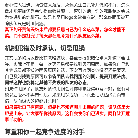
虚心使人进步，骄傲使人落后。永远关注自己哪儿做的不好，怎么
做才能更加优秀会使得你收益颇丰。否则的话，你的膨胀绝对会成
为你进步的绊脚石。如果甚至用logs來欲盖拟彰，那么你距离被开
除队伍只是时间问题。
真正的开荒每天结束后都要反思自己为什么这么菜，怎么才能不
菜。而不是打完了每天都在思考为什么队友这么菜。
机制犯错及时承认，切忌甩锅
其实很多的玩家都比较忽略这块，甚至觉得犯错让别人知道了会耻
笑。实际上不是。每一次灭团后都要找到灭团原因，如果你自己和
其他成员都不知道团灭原因的话，下次再遇到类似情况还是要灭。
自己及时找到原因可以节省团队去找问题的时间，提高开荒进度。
同样这样也能稳定其他不失误的队友的心态。
如果你甩锅了，队友知道你甩锅会对你印象变得非常不好，很有可
能以后版本不再带你玩。如果甩锅成功，那么会把队伍的方向带
偏，从而极大的拖延开荒时间。
如果感觉自己有问题，但是也不知道哪儿出现的问题，请队伍里大
胆提出来，让大家帮你找原因。这样会使你自己进步，同样让开荒
事半功倍。
尊重和你一起竞争进度的对手