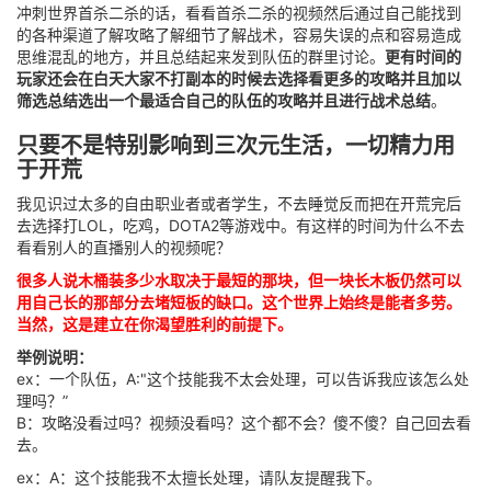
冲刺世界首杀二杀的话，看看首杀二杀的视频然后通过自己能找到
的各种渠道了解攻略了解细节了解战术，容易失误的点和容易造成
思维混乱的地方，并且总结起来发到队伍的群里讨论。
更有时间的
玩家还会在白天大家不打副本的时候去选择看更多的攻略并且加以
筛选总结选出一个最适合自己的队伍的攻略并且进行战术总结
。
只要不是特别影响到三次元生活，一切精力用
于开荒
我见识过太多的自由职业者或者学生，不去睡觉反而把在开荒完后
去选择打LOL，吃鸡，DOTA2等游戏中。有这样的时间为什么不去
看看别人的直播别人的视频呢？
很多人说木桶装多少水取决于最短的那块，但一块长木板仍然可以
用自己长的那部分去堵短板的缺口。这个世界上始终是能者多劳。
当然，这是建立在你渴望胜利的前提下。
举例说明：
ex：一个队伍，A:"这个技能我不太会处理，可以告诉我应该怎么处
理吗？”
B：攻略没看过吗？视频没看吗？这个都不会？傻不傻？自己回去看
去。
ex：A：这个技能我不太擅长处理，请队友提醒我下。