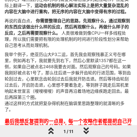
际上翻译一下，
运动会机制的核心解法实际上是把大量复杂混乱的
内容在大脑中进行重构，把无序的内容在大脑中变得有序的过程。
再说的直白点，
你需要整理自己的思路，先观察什么，通过观察到
的东西应该做出什么样的反应，然后再观察什么，再做什么样子的
反应，之后再需要观察什么。
人类很难做到像CPU一样多线程处
理，所以我们需要把有限的处理机制的时间进行阶段性划分来帮助
自己思考从而处理机制。
我举个例子，绝亚历山大P3二运，首先我会观察残暴正义号在哪
里，例如再右下，我就要先到右下，然后心里默读1357都在这一
侧，如果自己被点名2468我要去对面。然后观察自己的号码。如果
我刚好被点名1号了，那么往后退一步躲开齿轮的行进范围，等到齿
轮刮过去，心里默念齿轮刮过去后我就开防击退。然后等待齿轮刮
过去后，开启防击退，心里想不要着急走，等到胖子跳走后耳机里
响起末世宣言（嗖嗖嗖嗖）的声音再沿着场地边缘疾跑走回去。最
后再踩第三个圈。
通过这样的方式就把复杂得机制在脑袋里思路整理的就清晰的多
了。
最后我想反复提到的一点是，每一个攻略作者都是把自己开
荒用的最熟悉的战术分享给大家，本身不该有谁的攻略，自
己不适应，于是就应该被喷的这样的现象。否则不服你自己
1 / 11
写一个。个人强烈谴责那些自己不愿意付出，还打击别的作