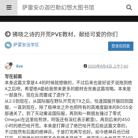
萨雷安の迦巴勒幻想大图书馆
拂晓之诗的开荒PVE教材，献给可爱的你们
萨雷安治学区
登录后回复
Eve
2020年6月4日 上午7:40
写在前面
本身这篇文章是4.4的时候就想做的，不过后来也是好说歹说拖到绝
A之后吧，希望绝A能给我带来更多的题材去完善这篇攻略。本来是
一部臭作，现在反而要成了遗作了。
从2.0到现在，从国际服在野队开荒完T9之后，恰逢国服开服回到国
服，一直到现在，除了极神龙之外也把所有的高难度副本的BOSS全
部通关了。到了天动重返国际服，再到和一群朋友锤过了零式
Omega(在这里给煎饼，阿饭还有深红表示歉意)，再到后来的450
小时的绝巴哈开荒。本来是打算过了绝巴哈开荒后些这篇文章的，
不过既然有后面的绝神兵，于是打完再写也好。如今绝神兵也已经
打完，后面很长时间都不会有绝本开放了。绝亚历山大也是花了100