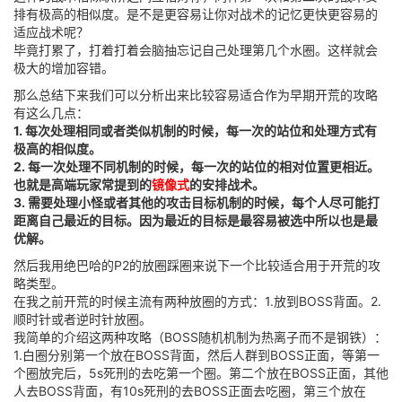
排有极高的相似度。是不是更容易让你对战术的记忆更快更容易的
适应战术呢？
毕竟打累了，打着打着会脑抽忘记自己处理第几个水圈。这样就会
极大的增加容错。
那么总结下来我们可以分析出来比较容易适合作为早期开荒的攻略
有这么几点：
1. 每次处理相同或者类似机制的时候，每一次的站位和处理方式有
极高的相似度。
2. 每一次处理不同机制的时候，每一次的站位的相对位置更相近。
也就是高端玩家常提到的
镜像式
的安排战术。
3. 需要处理小怪或者其他的攻击目标机制的时候，每个人尽可能打
距离自己最近的目标。因为最近的目标是最容易被选中所以也是最
优解。
然后我用绝巴哈的P2的放圈踩圈来说下一个比较适合用于开荒的攻
略类型。
在我之前开荒的时候主流有两种放圈的方式：1.放到BOSS背面。2.
顺时针或者逆时针放圈。
我简单的介绍这两种攻略（BOSS随机机制为热离子而不是钢铁）：
1.白圈分别第一个放在BOSS背面，然后人群到BOSS正面，等第一
个圈放完后，5s死刑的去吃第一个圈。第二个放在BOSS正面，其他
人去BOSS背面，有10s死刑的去BOSS正面去吃圈，第三个放在