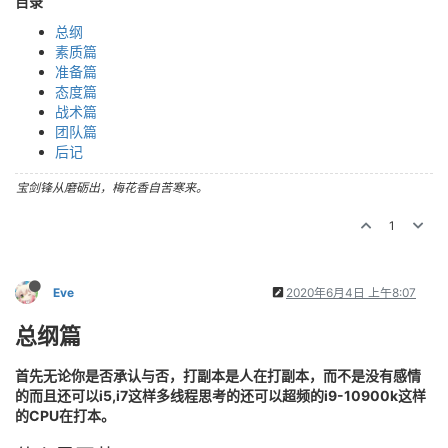
目录
总纲
素质篇
准备篇
态度篇
战术篇
团队篇
后记
宝剑锋从磨砺出，梅花香自苦寒来。
1
Eve
2020年6月4日 上午8:07
总纲篇
首先无论你是否承认与否，打副本是人在打副本，而不是没有感情
的而且还可以i5,i7这样多线程思考的还可以超频的i9-10900k这样
的CPU在打本。