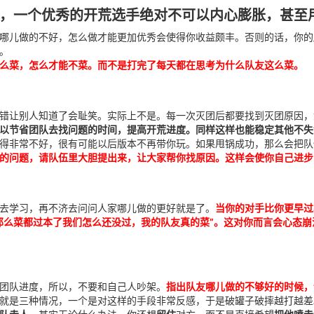
，一个优秀的开荒选手绝对不可以内心膨胀，甚至用
哪儿做的不好，怎么做才能更加优秀会使得你收益颇丰。否则的话，你的膨
。
么菜，怎么才能不菜。而不是打完了每天都在思考为什么队友这么菜。
错让别人知道了会耻笑。实际上不是。每一次灭团后都要找到灭团原因，
以节省团队去找问题的时间，提高开荒进度。同样这样也能稳定其他不失
得非常不好，很有可能以后版本不再带你玩。如果甩锅成功，那么会把队
的问题，请队伍里大胆提出来，让大家帮你找原因。这样会使你自己进步
去学习，再不济去问问人家哪儿做的更好就是了。
当你的对手比你更早过
那么菜都过本了我们怎么还没过，我的队友真的菜”。这对你而言会心态
团队进度，所以，不要和自己人吵架。
指出队友哪儿做的不够好的时候，
就是三种情况，一个是对这样的手段非常反感，于是破罐子破摔越打越差