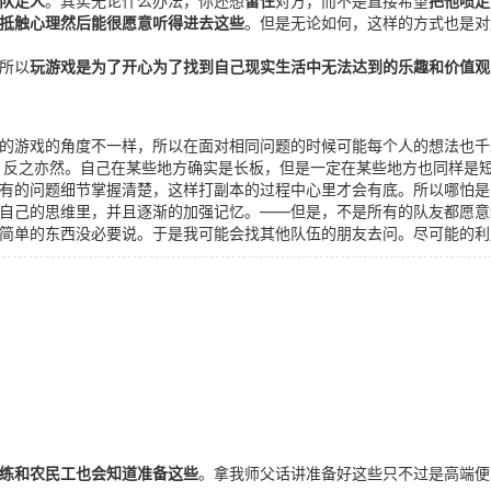
队走人
。其实无论什么办法，你还想
留住
对方，而不是直接希望
把他喷走
抵触心理然后能很愿意听得进去这些
。但是无论如何，这样的方式也是对解
所以
玩游戏是为了开心为了找到自己现实生活中无法达到的乐趣和价值观
的游戏的角度不一样，所以在面对相同问题的时候可能每个人的想法也千
，反之亦然。自己在某些地方确实是长板，但是一定在某些地方也同样是
有的问题细节掌握清楚，这样打副本的过程中心里才会有底。所以哪怕是
自己的思维里，并且逐渐的加强记忆。——但是，不是所有的队友都愿意
简单的东西没必要说。于是我可能会找其他队伍的朋友去问。尽可能的利
练和农民工也会知道准备这些
。拿我师父话讲准备好这些只不过是高端便