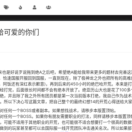
给可爱的你们
后来也是好说歹说拖到绝A之后吧，希望绝A能给我带来更多的题材去完善
之后，恰逢国服开服回到国服，一直到现在，除了极神龙之外也把所有的高难
饼，阿饭还有深红表示歉意)，再到后来的450小时的绝巴哈开荒。本来
打完，后面很长时间都不会有绝本开放了。绝亚历山大也是花了100多个小
绝，并且除了我之外所有团员都是第一次当前版本打绝，我自己作为战术
。所以下决心写这篇文章，把自己整个的最终幻想14的开荒心得送给大
对任何一个BOSS或者副本。如果想找战术，请移步本版置顶帖。
对任何一个BOSS。如果你有朋友需要职业的打法，同样请移步本版置顶
，可能不适用于其他职业的开荒，也可能很不适合想要打一个很高的数据
做到的玩家甚至都可以去国际服一线开荒团队冲击通关名次。所以如果部