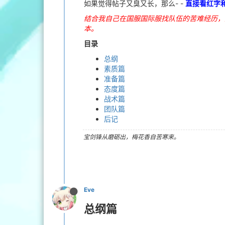
如果觉得帖子又臭又长，那么- -
直接看红字和
结合我自己在国服国际服找队伍的苦难经历，
本。
目录
总纲
素质篇
准备篇
态度篇
战术篇
团队篇
后记
宝剑锋从磨砺出，梅花香自苦寒来。
Eve
总纲篇