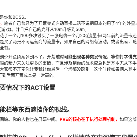
是你和BOSS。
。
笔者自己曾经为了开荒零式启动直接二话不说把原本的用了4年的外星
游戏)。并且把自己的光纤从10m升级到50m。
了一个月100多块钱买了一张电信一个月20g流量卡(两年前的流量卡还
是买了两张不同运营商的流量卡，如果自己的网络有波动，或者出差，随
全有。
别说开荒绝系列副本了。
开荒随时可能出现各种突发情况，等你打字讲完
限的精力来关注更多的事情，而且涉及到你的战术应急也是基本无从下手
大家都不开麦你让我我让你最后一个塔都没踩到。这个时候如果俩人其中
哈打到后面开荒成本是非常高的。
要情况下的ACT设置
能栏等东西遮挡你的视线。
间嘛。你的人物也在屏幕中间。
PVE的核心在于执行处理机制，
如果这部