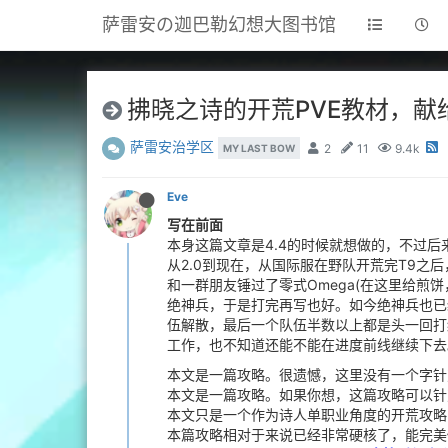
萨雷安の迦巴勒幻想大图书馆
拂晓之诗的开荒PVE教材，献
萨雷安治学区
2
11
9.4k
MY LAST BOW
Eve
写在前面
本身这篇文章是4.4的时候就想做的，不过
从2.0到现在，从国际服在野队开荒完T9
和一群朋友锤过了零式Omega(在这里给煎
绝神兵，于是打完再写也好。如今绝神兵也已经
伍解散，最后一个队伍半数以上都是头一回打
工作，也不知道还能不能在进度前线继续下去
本文是一篇攻略。很遗憾，这里没有一个字针
本文是一篇攻略。如果你想，这篇攻略可以针
本文只是一个作为诗人单职业角度的开荒攻略
本篇攻略相对于来说已经非常硬核了，能完美