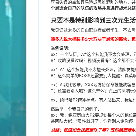
容易失误的点和容易造成思维混乱的地方，并
个最适合自己的队伍的攻略并且进行战术总结
只要不是特别影响到三次元生活
我见识过太多的自由职业者或者学生，不去睡
很多人说木桶装多少水取决于最短的那块，但
举例说明：
ex：一个队伍，A:"这个技能我不太会处理
B：攻略没看过吗？视频没看吗？这个都不会
ex：A：这个技能我不太擅长处理，请队友提
B：这么简单的BOSS还需要别人提醒？真
ex：A:我比较笨，XXX地方给保命技能我
T：还需要别人喊？这么笨么？真正的高端玩
ex：绝巴哈P2俯冲标点。有人站出来：标尼
然后举一个我自己的例子：
ex：我：绝亚历山大P2要规划每个人的跑位
某团队大佬：”灵性就好了，你看别人走你停
总结：既然如此找固定队干嘛？既然组固定队