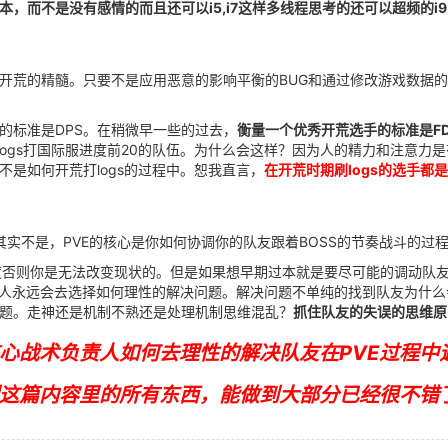
而不是没有感情的而且还可以i5,i7这样多线程思考的还可以超频的i9-1
开荒的精髓。只要不是应用恶意的影响平衡的BUG和通过修改游戏数据的
的标准是DPS。在稍微早一些的过去，
衡量一个优秀开荒选手的标准是FD
logs打国际服进度前20的队伍。为什么会这样？因为人的精力和注意力
不是如何开荒打logs的过程中。恕我直言，
在开荒时期刷logs的选手都
？其实不是，PVE的核心是你如何协调你的队友跟着BOSS的节奏战斗的过
难度否则你是无法改变现状的。但是如果想早期过本就是要尽可能的调动队
聪明人永远会去选择如何理性的解决问题。解决问题不单纯的找到队友为什
题。走神还是机制不熟还是处理机制思维混乱？
抓住队友的失误的思维原
核心战术负责人如何去理性的解决队友在PVE过程
这篇内容里的所有东西，能做到大部分已经很不错