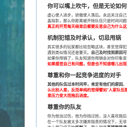
你可以嘴上吹牛，但是无论如何
虚心使人进步，骄傲使人落后。永远关注自己
盖拟彰，那么你距离被开除队伍只是时间问题
真正的开荒每天结束后都要反思自己为什么这
机制犯错及时承认，切忌甩锅
其实很多的玩家都比较忽略这块，甚至觉得犯
遇到类似情况还是要灭。
自己及时找到原因可
如果你甩锅了，队友知道你甩锅会对你印象变
如果感觉自己有问题，但是也不知道哪儿出现
尊重和你一起竞争进度的对手
其他的队伍过本时间早，肯定有他们的原因
。
么比别人差，反而单纯的觉得譬如“人家队伍
里压力变大而拖后进度。
尊重你的队友
你为他治过伤，他为你挡过抢，没人喜欢拖后
在一个队友被太多次嫌弃指责的情况下，无非