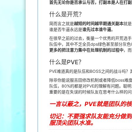
首先无论你是否承认与否，打副本是人在打副本，
什么是开荒？
简而言之就是
越短的时间越早期通关副本
就是
谁是否牛逼永远是
谁先过本谁牛逼
。
在很早之前的过去，衡量一个优秀的开荒选手
队伍中，其中不乏全员dps绿色甚至部分灰色
更多的把注意力集中在处理机制的过程中
，而
什么是PVE？
PVE难道真的是队伍和BOSS之间的战斗吗
除非你能说服吉田修改机制或者降低boss
队伍，80%的都是对PVE的理解有问题。
重要的是在失误的时候队友在思考什么样的问
一言以蔽之，PVE就是团队的
切记：不要强求队友能充分做到
服顶尖团队水准。