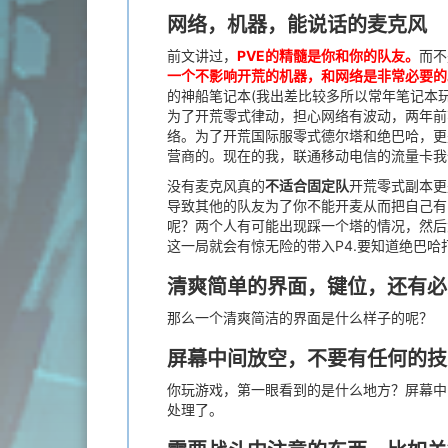
网络，机器，能说话的麦克风
前文讲过，
PVE的精髓是你和你的队友。
而不
一个不影响开荒的机器，和网络是非常必要的
的神船笔记本(我出差比较多所以常年笔记本玩
为了开荒零式律动，担心网络有波动，两年前花
络。为了开荒国际服零式德尔塔和绝巴哈，更
营商的。现在的我，联通移动电信的流量卡我
没有麦克风真的
不适合固定队
开荒零式副本更
导致其他的队友为了你不能开麦从而把自己有
呢？两个人有可能出现踩一个塔的情况，然后
这一局就会有惊无险的带入P4.要知道绝巴
清爽简单的界面，键位，还有必
那么一个清爽简洁的界面是什么样子的呢？
屏幕中间放空，不要有任何的技
你玩游戏，第一眼看到的是什么地方？屏幕中
处理了。