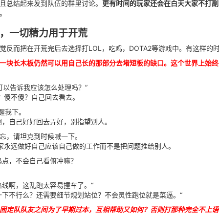
且总结起来发到队伍的群里讨论。
更有时间的玩家还会在白天大家不打副
。
，一切精力用于开荒
觉反而把在开荒完后去选择打LOL，吃鸡，DOTA2等游戏中。有这样的
一块长木板仍然可以用自己长的那部分去堵短板的缺口。这个世界上始终
，可以告诉我应该怎么处理吗？”
？傻不傻？自己回去看去。
醒我下。
菜啊，自己好好回去弄好，别指望别人。
容易忘，请坦克到时候喊一下。
家永远做好自己应该自己做的工作而不是把问题推给别人。
玛点，不会自己看俯冲嘛？
路线啊，这乱跑太容易撞车了。“
一下不行么？还需要细节规划站位？不会灵性跑位就是菜逼。“
固定队队友之间为了早期过本，互相帮助又如何？否则打那种完全不上语