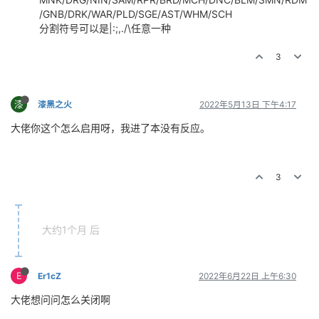
/GNB/DRK/WAR/PLD/SGE/AST/WHM/SCH
分割符号可以是|:;,./\任意一种
3
漆
漆黑之火
2022年5月13日 下午4:17
大佬你这个怎么启用呀，我进了本没有反应。
3
大约1个月 后
E
Er1cZ
2022年6月22日 上午6:30
大佬想问问怎么关闭啊