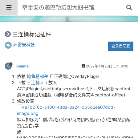
萨雷安の迦巴勒幻想大图书馆
三连桶标记插件
萨雷安科技
登录后回复
S
Souma
2022年4月28日 上午8:00
依赖
鲶鱼精邮差
且正确绑定OverlayPlugin
下载
三连桶.zip
放入
ACT\Plugins\cactbot\user\raidboss\下，然后刷新cactbot
悬浮窗即成功加载（咖啡整合的文件夹叫cactbot-office）
修改设置
默认排序为：僧/龙/忍/武/镰/诗/机/舞/黑/召/赤/绝/暗/战/骑/
贤/占/白/学
或
MNK/DRG/NIN/SAM/RPR/BRD/MCH/DNC/BLM/SMN/RDM