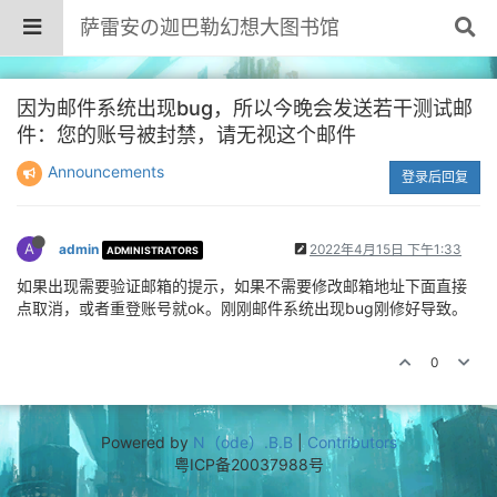
萨雷安の迦巴勒幻想大图书馆
因为邮件系统出现bug，所以今晚会发送若干测试邮
件：您的账号被封禁，请无视这个邮件
Announcements
登录后回复
A
admin
2022年4月15日 下午1:33
ADMINISTRATORS
如果出现需要验证邮箱的提示，如果不需要修改邮箱地址下面直接
点取消，或者重登账号就ok。刚刚邮件系统出现bug刚修好导致。
0
Powered by
N（ode）.B.B
|
Contributors
粤ICP备20037988号