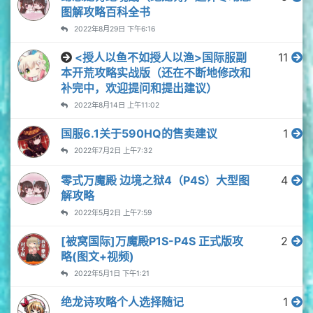
图解攻略百科全书
2022年8月29日 下午6:16
<授人以鱼不如授人以渔>国际服副
11
本开荒攻略实战版（还在不断地修改和
补完中，欢迎提问和提出建议）
2022年8月14日 上午11:02
国服6.1关于590HQ的售卖建议
1
2022年7月2日 上午7:32
零式万魔殿 边境之狱4（P4S）大型图
4
解攻略
2022年5月2日 上午7:59
[被窝国际]万魔殿P1S-P4S 正式版攻
2
略(图文+视频)
2022年5月1日 下午1:21
绝龙诗攻略个人选择随记
1