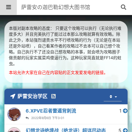
萨雷安の迦巴勒幻想大图书馆
本版对副本攻略的态度： 只要这个攻略可以执行（无论执行难
度多大）并且完美执行了能过过本那么攻略就算有效攻略。除
此之外，本站强烈谴责水平不行喷攻略的行为（无论是在本站
还是外站喷），自己看某作者的攻略过不去本可以自己想个攻
略。自己执行不了还没自己想攻略的本事，就会喷为攻略圈子
做贡献的玩家实属菜鸡傻逼行为。这种玩家简直就是FF14的蛀
虫。
本站允许大家在自己在内容贴的正文发爱发电的链接。
萨雷安治学区
6.XPVE忍者雷遁背刺流
1
2022年9月6日 下午3:01
幻想龙诗绝境战（绝龙诗）超详尽动态
5