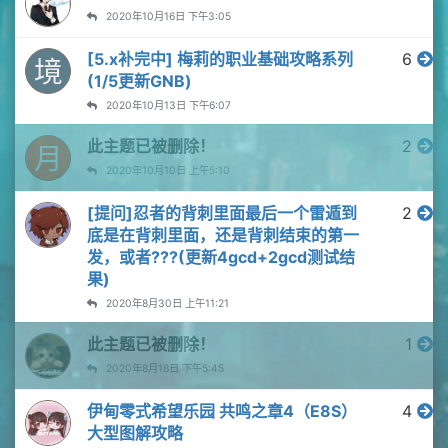
2020年10月16日 下午3:05
[5.x补完中] 梅莉的职业基础攻略系列
6
境
(1/5更新GNB)
2020年10月13日 下午6:07
此主题已被删除！
2
月
2020年10月10日 上午5:10
[提问]忍者的背刺里面最后一个雷遁到
2
底是在背刺里面，还是背刺结束的第一
发，或者???(更新4gcd+2gcd测试结
果)
2020年8月30日 上午11:21
此主题已被删除！
1
2020年8月18日 下午5:45
伊甸零式希望乐园 共鸣之章4（E8S）
4
大型图解攻略