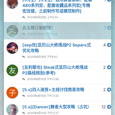
480系列宏、配套收藏品系列宏[专精
宏改错，之前制作写成模范制作]
2020年6月29日 上午5:04
此主题已被删除！
1
2020年6月16日 下午8:49
[sep改]亚历山大绝境战P2 Separe式
4
优化攻略
2020年6月16日 下午8:42
[友利郁也] Steak式亚历山大绝境战
2
友
P2路线规划(参考)
2020年6月15日 下午12:58
[5.x]四人迷宫+主线讨伐简易攻略
2
子
2020年6月15日 下午12:55
[5.x][Dancer]舞者大型攻略（占坑）
12
2020年6月14日 下午12:31