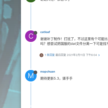
catloaf
C
谢谢补丁制作！打扰了，不过这里有个可能比
吗？想尝试把国服的dat文件分离一下可是找不到
1 条回复
最后回复
2021年2月11日 下午6:04
D
mapchuan
M
期待更新5.3，搓手手