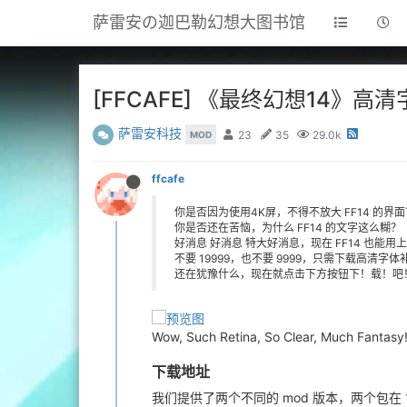
萨雷安の迦巴勒幻想大图书馆
[FFCAFE] 《最终幻想14》高
萨雷安科技
23
35
29.0k
MOD
ffcafe
你是否因为使用4K屏，不得不放大 FF14 的界面
你是否还在苦恼，为什么 FF14 的文字这么糊？
好消息 好消息 特大好消息，现在 FF14 也能
不要 19999，也不要 9999，只需下载高清
还在犹豫什么，现在就点击下方按钮下！载！吧
Wow, Such Retina, So Clear, Much Fantasy
下载地址
我们提供了两个不同的 mod 版本，两个包在