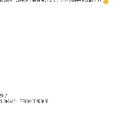
字体观感，现在终于有解决办法了，而且刚好是喜欢的苹方
多了
有少许错位，不影响正常使用