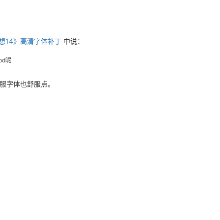
幻想14》高清字体补丁
中说：
od呢
服字体也舒服点。