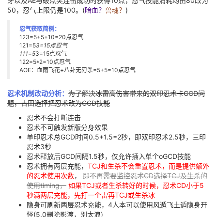
牙以及AE与破点突连击成功时获得10点，忍气技能消耗均由80改为
50，忍气上限仍是100。(
暗血？
兽魂？
)
忍气获取简例：
123=5+5+10=20点忍气
121=5
3=15点忍气
111=5
3=15点忍气
122=5*2=10点忍气
AOE：血雨飞花+八卦无刃杀=5+5=10点忍气
忍术机制改动分析：
为了解决冰雷高伤害带来的双印忍术卡GCD问
题，吉田选择把忍术改为GCD技能
忍术不会打断连击
忍术不可触发新版分身效果
单印忍术总GCD时间0.5+1.5=2秒，即双印忍术2.5秒，三印
忍术3秒
忍术释放后GCD间隔1.5秒，仅允许插入单个oGCD技能
忍术拥有两层充能，
TCJ和生杀不会重置忍术，而是提供额外
的忍术使用次数
，
即不再需要监控忍术CD选择TCJ及生杀的
使用timing，
如果TCJ或者生杀转好的时候，忍术CD小于5
秒满两层充能，先打一个雷再TCJ或生杀冰
隐身可刷新两层忍术充能，4人本可以使用风遁飞土遁隐身开
怪(5.0删除影渡，别太浪)