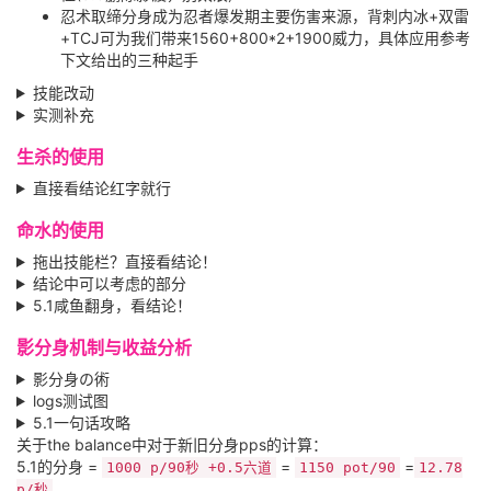
忍术取缔分身成为忍者爆发期主要伤害来源，背刺内冰+双雷
+TCJ可为我们带来1560+800*2+1900威力，具体应用参考
下文给出的三种起手
技能改动
实测补充
生杀的使用
直接看结论红字就行
命水的使用
拖出技能栏？直接看结论！
结论中可以考虑的部分
5.1咸鱼翻身，看结论！
影分身机制与收益分析
影分身の術
logs测试图
5.1一句话攻略
关于the balance中对于新旧分身pps的计算：
5.1的分身 =
=
=
1000 p/90秒 +0.5六道
1150 pot/90
12.78
p/秒