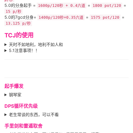
5.0的分身起手 =
=
=
1600p/120秒 + 0.4六道
1800 pot/120
15 p/秒
5.0的7gcd分身=
=
=
1400p/120秒+0.35六道
1575 pot/120
13.125 p/秒
TCJ的使用
天时不如地利，地利不如人和
5.1注意事项！！
起手爆发
钢琴家
DPS循环优先级
老生常谈的东西，可以不看
手里剑和雷遁取舍