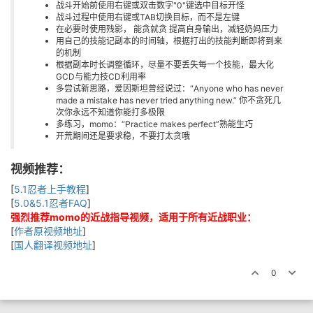
战斗开始前使用右键或双击数字"0"键选中目标开怪
战斗过程中使用右键或TAB切换目标，而不是左键
在必要时使用残影， 能贪就贪 提高自身输出，减轻奶妈压力
用自己的技能记副本的时间轴，根据打出的技能判断即将到来
的机制
根据副本时长调整循环，尽量不要丢失每一个技能，最大化
GCD与能力技CD利用率
多尝试新思路，爱因斯坦曾经说过：“Anyone who has never
made a mistake has never tried anything new.” 你不贪死几
次你永远不知道你能打多极限
多练习，momo：“Practice makes perfect”熟能生巧
开荒期间还是要求稳，不要打太贪哦
视频推荐：
[
5.1忍者上手教程
]
[
5.0&5.1忍者FAQ
]
强烈推荐momo的近战指导视频，适用于所有近战职业：
[
作者原视频地址
]
[
国人翻译视频地址
]
0