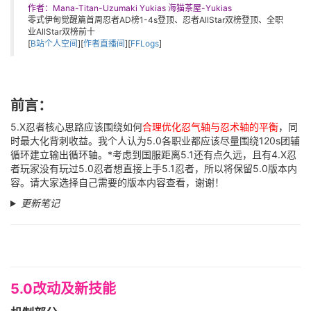
作者：Mana-Titan-Uzumaki Yukias 海猫茶屋-Yukias
零式伊甸觉醒篇首周忍者AD榜1-4s登顶、忍者AllStar双榜登顶、全职
业AllStar双榜前十
[
B站个人空间
][
作者直播间
][
FFLogs
]
前言：
5.X忍者核心思路应该围绕如何
合理优化忍气轴与忍术轴的平衡
，同
时最大化背刺收益。我个人认为5.0各职业都应该尽量围绕120s团辅
循环建立输出循环轴。*考虑到国服距离5.1还有点久远，且有4.X忍
者玩家没有玩过5.0忍者想直接上手5.1忍者，所以将保留5.0版本内
容。请大家选择自己需要的版本内容查看，谢谢！
更新笔记
5.0改动及新技能