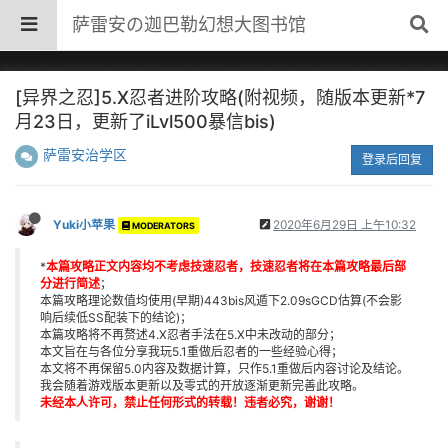
萨雷安の迦巴勒幻想大图书馆
[异界之忍]5.X忍者进阶攻略(附视频，随版本更新*7
月23日，更新了iLvl500暴信bis)
萨雷安治学区
登录后回复
Yuki小苹果
2020年6月29日 上午10:32
MODERATORS
*
本篇攻略正文内容均不考虑技速忍者，技速忍者将在本篇攻略最后部
分进行简述
；
本篇攻略理论数值均使用(早期)443bis风遁下2.09sGCD估算(不会影
响后续低SS配装下的结论)；
本篇攻略将不再赘述4.X忍者手法在5.X中未改动的部分；
本文旨在与各位分享我玩5.1重做后忍者的一些经验心得；
本文将不再保留5.0内容及数据计算，只作5.1重做后内容讨论及结论。
我会随着游戏版本更新以及零式的开放逐渐更新完善此攻略。
未经本人许可，禁止任何形式的转载！违者必究，谢谢！