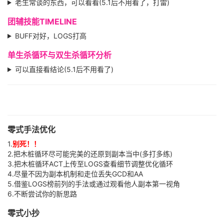
老生常谈的东西，可以看看(5.1后不用看了，打雷)
团辅技能TIMELINE
BUFF对好，LOGS打高
单生杀循环与双生杀循环分析
可以直接看结论(5.1后不用看了)
零式手法优化
1.
别死！！
2.把木桩循环尽可能完美的还原到副本当中(多打多练)
3.把木桩循环ACT上传至LOGS查看细节调整优化循环
4.尽量不因为副本机制和走位丢失GCD和AA
5.借鉴LOGS榜前列的手法或通过观看他人副本第一视角
6.不断尝试你的新思路
零式小抄