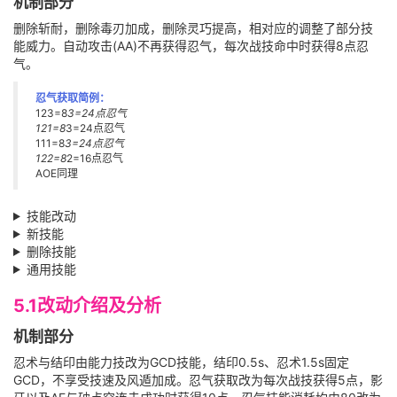
机制部分
删除斩耐，删除毒刃加成，删除灵巧提高，相对应的调整了部分技
能威力。自动攻击(AA)不再获得忍气，每次战技命中时获得8点忍
气。
忍气获取简例：
123=8
3=24点忍气
121=8
3=24点忍气
111=8
3=24点忍气
122=8
2=16点忍气
AOE同理
技能改动
新技能
删除技能
通用技能
5.1改动介绍及分析
机制部分
忍术与结印由能力技改为GCD技能，结印0.5s、忍术1.5s固定
GCD，不享受技速及风遁加成。忍气获取改为每次战技获得5点，影