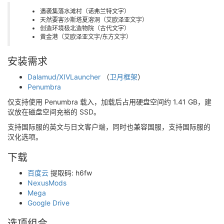
遇袭集落水滩村（诺弗兰特文字）
天然要害沙斯塔夏溶洞（艾欧泽亚文字）
创造环境极北造物院（古代文字）
黄金港（艾欧泽亚文字/东方文字）
安装需求
Dalamud/XIVLauncher
（
卫月框架
）
Penumbra
仅支持使用 Penumbra 载入，加载后占用硬盘空间约 1.41 GB，建
议放在磁盘空间充裕的 SSD。
支持国际服的英文与日文客户端，同时也兼容国服，支持国际服的
汉化选项。
下载
百度云
提取码: h6fw
NexusMods
Mega
Google Drive
选项组合