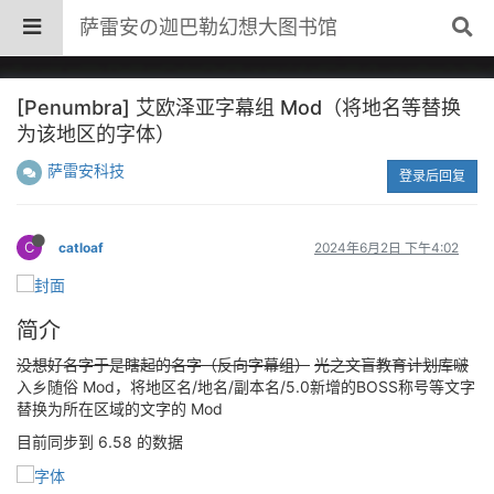
萨雷安の迦巴勒幻想大图书馆
[Penumbra] 艾欧泽亚字幕组 Mod（将地名等替换
为该地区的字体）
萨雷安科技
登录后回复
C
catloaf
2024年6月2日 下午4:02
简介
没想好名字于是瞎起的名字（反向字幕组）
光之文盲教育计划库啵
入乡随俗 Mod，将地区名/地名/副本名/5.0新增的BOSS称号等文字
替换为所在区域的文字的 Mod
目前同步到 6.58 的数据