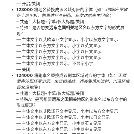
— 开启/关闭
123000
将地名替换成该区域对应的字体（如：
利姆萨·罗敏
萨上层甲板、格里达尼亚旧街、乌尔达哈来生回廊
）
– 共通：大标题+字幕/仅大标题/关闭
– 特殊：是否想要
远东之国相关地区名
以东方文字的形式展
现？
— 主体文字以艾欧泽亚文字显示，小字以东方文字显示
— 主体文字以东方文字显示，小字以英文显示
— 主体文字以东方文字显示，小字以日文显示
— 主体文字以东方文字显示，小字以中文显示
— 主体文字以东方文字显示，不显示小字
— 关闭
124000
将副本名替换成该副本区域对应的字体（如：
天然
要害沙斯塔夏溶洞、朱雀镇魂战、遇袭集落水滩村、创造环境
极北造物院
）
– 共通：大标题+字幕/仅大标题/关闭
– 特殊A：是否想要
远东之国相关地区
的副本名以东方文字的
形式展现？
— 主体文字以艾欧泽亚文字显示，小字以东方文字显示
— 主体文字以艾欧泽亚文字显示，小字以日文显示
— 主体文字以东方文字显示，小字以英文显示
— 主体文字以东方文字显示，小字以中文显示