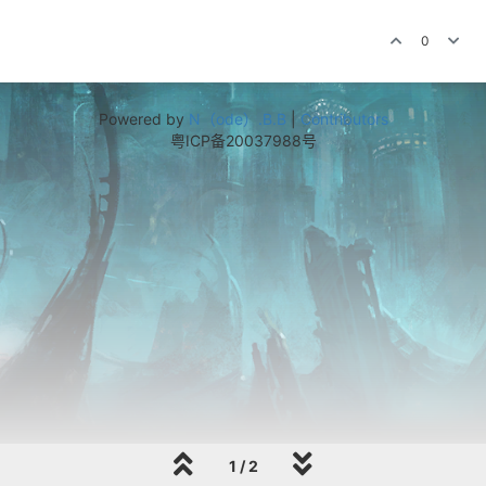
0
Powered by
N（ode）.B.B
|
Contributors
粤ICP备20037988号
1 / 2