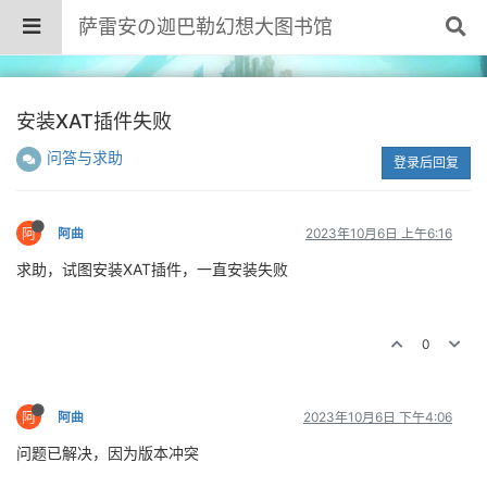
萨雷安の迦巴勒幻想大图书馆
安装XAT插件失败
问答与求助
登录后回复
阿
阿曲
2023年10月6日 上午6:16
求助，试图安装XAT插件，一直安装失败
0
阿
阿曲
2023年10月6日 下午4:06
问题已解决，因为版本冲突