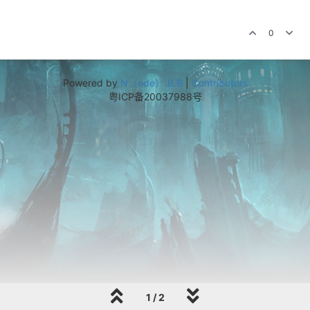
0
Powered by
N（ode）.B.B
|
Contributors
粤ICP备20037988号
1 / 2