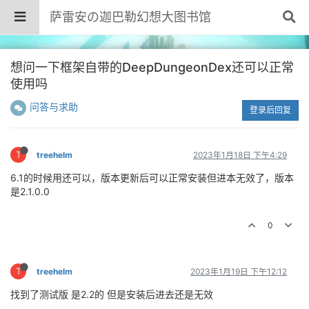
萨雷安の迦巴勒幻想大图书馆
想问一下框架自带的DeepDungeonDex还可以正常
使用吗
问答与求助
登录后回复
T
treehelm
2023年1月18日 下午4:29
6.1的时候用还可以，版本更新后可以正常安装但进本无效了，版本
是2.1.0.0
0
T
treehelm
2023年1月19日 下午12:12
找到了测试版 是2.2的 但是安装后进去还是无效