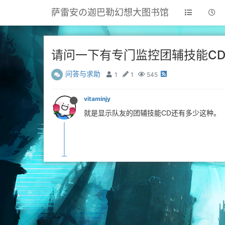
萨雷安の迦巴勒幻想大图书馆
请问一下有专门监控团辅技能CD
问答与求助
1
1
545
vitaminjy
就是显示队友的团辅技能CD还有多少这种。