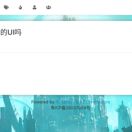
的UI吗
Powered by
N（ode）.B.B
|
Contributors
粤ICP备20037988号