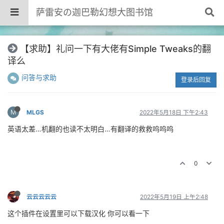
萨雷安の迦巴勒幻想大图书馆
【求助】礼问一下有大佬有Simple Tweaks的翻
译么
问答与求助
登录后回复
M
MLGS
2022年5月18日 下午2:43
英语太差…机翻的也读不太明白…有翻译的救救呜呜呜
0
云云云云云
2022年5月19日 上午2:48
这个插件在设置里可以下载汉化 你可以看一下