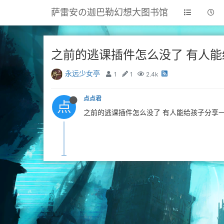
萨雷安の迦巴勒幻想大图书馆
之前的逃课插件怎么没了 有人能
永远少女亭
1
1
2.4k
点点君
点
之前的逃课插件怎么没了 有人能给孩子分享一