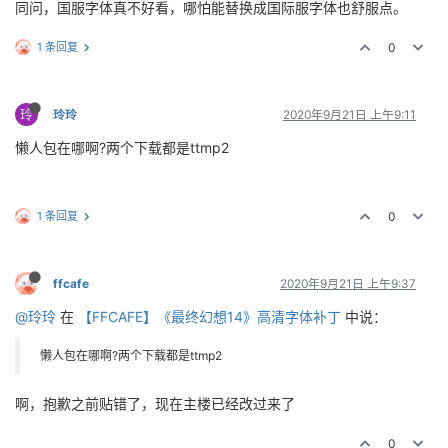
同问，国服字体真不好看，哪怕能替换成国际服字体也舒服点。
1 条回复
0
玲
玲玲
2020年9月21日 上午9:11
懒人包在哪啊?两个下载都是ttmp2
1 条回复
0
ffcafe
2020年9月21日 上午9:37
@玲玲
在
【FFCAFE】《最终幻想14》高清字体补丁
中说：
懒人包在哪啊?两个下载都是ttmp2
啊，抱歉之前贴错了，现在主楼已经改过来了
0