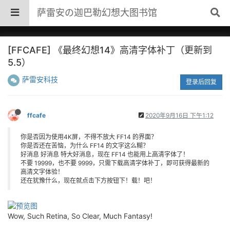
萨雷安の迦巴勒幻想大图书馆
[FFCAFE] 《最终幻想14》高清字体补丁（更新到
5.5）
萨雷安科技
登录后回复
ffcafe
2020年9月16日 下午1:12
你是否因为使用4K屏，不得不放大 FF14 的界面？
你是否还在苦恼，为什么 FF14 的文字这么糊？
好消息 好消息 特大好消息，现在 FF14 也能用上高清字体了！
不要 19999，也不要 9999，只需下载高清字体补丁，即可获得最新的
高清文字体验！
还在犹豫什么，现在就点击下方按钮下！载！吧！
Wow, Such Retina, So Clear, Much Fantasy!