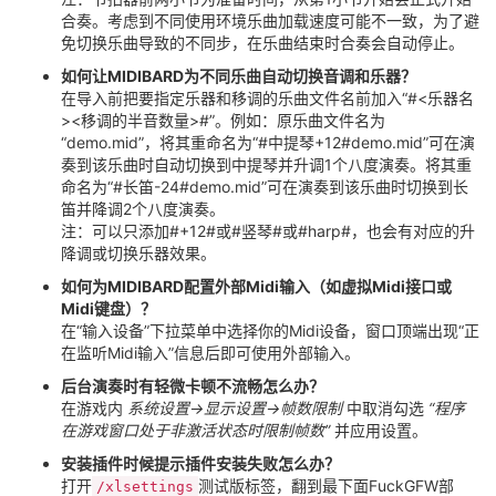
合奏。考虑到不同使用环境乐曲加载速度可能不一致，为了避
免切换乐曲导致的不同步，在乐曲结束时合奏会自动停止。
如何让MIDIBARD为不同乐曲自动切换音调和乐器？
在导入前把要指定乐器和移调的乐曲文件名前加入“#<乐器名
><移调的半音数量>#”。例如：原乐曲文件名为
“demo.mid”，将其重命名为“#中提琴+12#demo.mid”可在演
奏到该乐曲时自动切换到中提琴并升调1个八度演奏。将其重
命名为“#长笛-24#demo.mid”可在演奏到该乐曲时切换到长
笛并降调2个八度演奏。
注：可以只添加#+12#或#竖琴#或#harp#，也会有对应的升
降调或切换乐器效果。
如何为MIDIBARD配置外部Midi输入（如虚拟Midi接口或
Midi键盘）？
在“输入设备”下拉菜单中选择你的Midi设备，窗口顶端出现“正
在监听Midi输入”信息后即可使用外部输入。
后台演奏时有轻微卡顿不流畅怎么办？
在游戏内
系统设置→显示设置→帧数限制
中取消勾选
“程序
在游戏窗口处于非激活状态时限制帧数”
并应用设置。
安装插件时候提示插件安装失败怎么办？
打开
测试版标签，翻到最下面FuckGFW部
/xlsettings