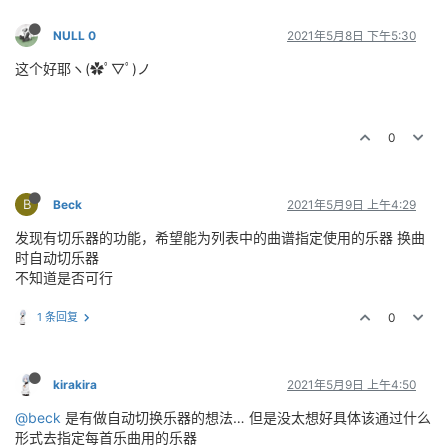
NULL 0
2021年5月8日 下午5:30
这个好耶ヽ(✿ﾟ▽ﾟ)ノ
0
B
Beck
2021年5月9日 上午4:29
发现有切乐器的功能，希望能为列表中的曲谱指定使用的乐器 换曲
时自动切乐器
不知道是否可行
1 条回复
0
kirakira
2021年5月9日 上午4:50
@beck
是有做自动切换乐器的想法… 但是没太想好具体该通过什么
形式去指定每首乐曲用的乐器