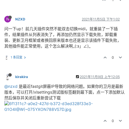
N
NZXD
2021年11月5日 下午1:02
问一下up！前几天插件突然不能双击切换midi，就重装了一下插
件，结果插件从列表消失了，再添加仍然显示下载失败，卸载重
装、更新卫月框架或者换回原来版本也还是显示该插件下载失败，
其他插件能正常使用，这个怎么解决啊_(:з」∠)_
1 条回复
0
kirakira
2021年11月9日 上午12:05
@nzxd
是最近fastgit屏蔽IP导致的网络问题。如果你的卫月是最新
版本，可以打开/xlsettings测试版标签翻到最下面，点一下添加默认
然后保存并关闭后重新尝试下载
0