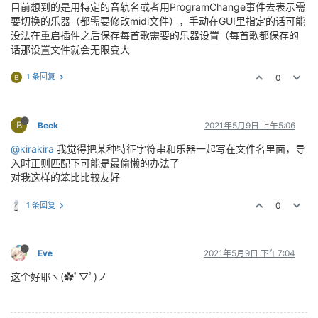
目前想到的是用特定的音轨名或者用ProgramChange事件去表示需
要切换的乐器（都需要修改midi文件），手动在GUI里指定的话可能
没法在重启插件之后保存每首歌需要的乐器设置（每首歌都保存的
话那设置文件就会无限变大
1 条回复
0
B
B
Beck
2021年5月9日 上午5:06
@kirakira
我觉得把某种特征字符串和乐器一起写在文件名里面，导
入时正则匹配下可能是最偷懒的办法了
对我这样的笨比比较友好
1 条回复
0
Eve
2021年5月9日 下午7:04
这个好耶ヽ(✿ﾟ▽ﾟ)ノ