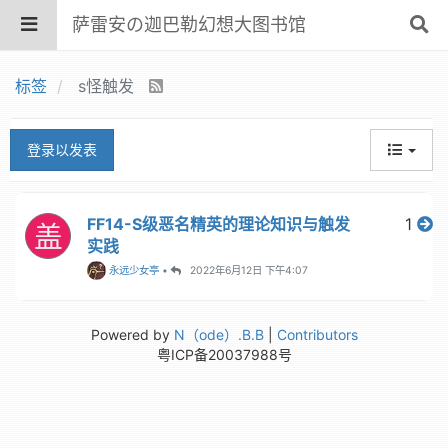
萨雷安の迦巴勒幻想大图书馆
标签
s怪触发
登录以发表
FF14-S级恶名精英的理论知识与触发
1
盖
实践
永远少女亭
•
2022年6月12日 下午4:07
Powered by
N（ode）.B.B
|
Contributors
粤ICP备20037988号